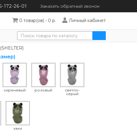
5-172-26-01
Заказать обратный
звонок
0 товар(ов) - 0 р.
Личный кабинет
 (SHELTER)
азмер)
сиреневый
розовый
светло-
серый
хаки