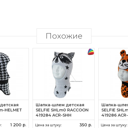
Похожие
детская
Шапка-шлем детская
Шапка-шле
7m-HELMET
SELFIE SHLm0 RACCOON
SELFIE SHL
419284 ACR-SHH
419286 ACR
(SHELTER)
(SHELTER)
1 200 р.
350 р.
:
Цена за штуку:
Цена за штуку: