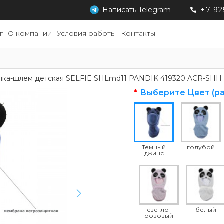
Написать
Telegram
+7-92
г
О компании
Условия работы
Контакты
ка-шлем детская SELFIE SHLmd11 PANDIK 419320 ACR-SHH
Выберите Цвет (р
Темный
голубой
джинс
светло-
белый
розовый