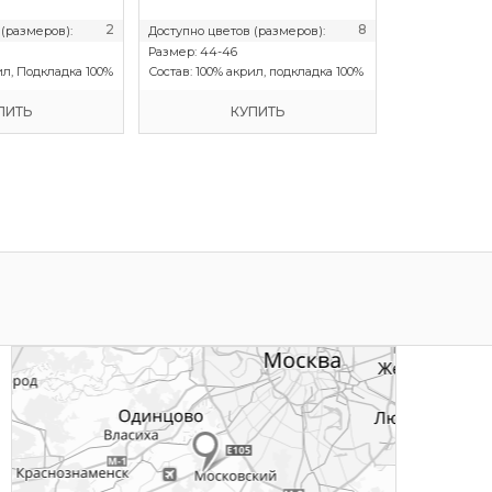
2
8
 (размеров):
Доступно цветов (размеров):
Доступно цвет
Размер:
44-46
Размер:
50-52
ил, Подкладка 100%
Состав:
100% акрил, подкладка 100%
Состав:
100% а
ель SHELTER
хлопопок, утеплитель SHELTER
хлопок
ПИТЬ
КУПИТЬ