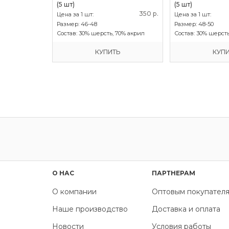
(5 шт)
(5 шт)
3
350 р.
змеров):
Цена за 1 шт:
Цена за 1 шт:
 54-56
Размер:
46-48
Размер:
48-50
подкладка 100%
Состав:
30% шерсть, 70% акрил
Состав:
30% шерсть
SHELTER
Ь
КУПИТЬ
КУП
О НАС
ПАРТНЕРАМ
О компании
Оптовым покупател
Наше производство
Доставка и оплата
Новости
Условия работы