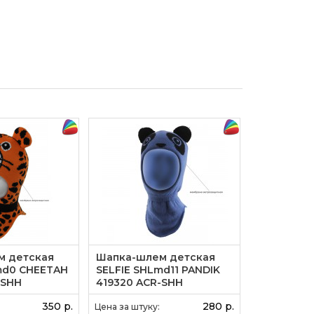
м детская
Шапка-шлем детская
Шапка-шл
md0 CHEETAH
SELFIE SHLmd11 PANDIK
SELFIE SH
-SHH
419320 ACR-SHH
420427 A
(SHELTER)
(SHELTER)
350 р.
280 р.
Цена за штуку:
Цена за штук