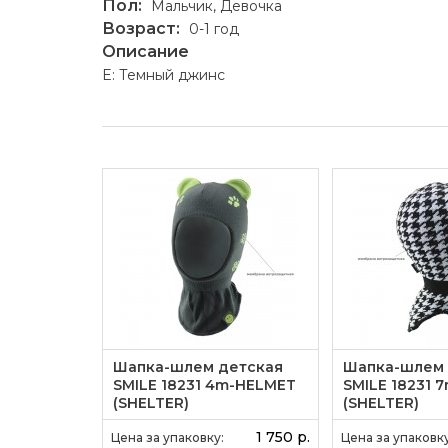
Пол:
Мальчик, Девочка
Возраст:
0-1 год
Описание
E: Темный джинс
етская
Шапка-шлем детская
Шапка-шлем 
1M ACR-
SMILE 18231 4m-HELMET
SMILE 18231 
одкл.
(SHELTER)
(SHELTER)
)
490 р.
1 750 р.
Цена за упаковку:
Цена за упаковку