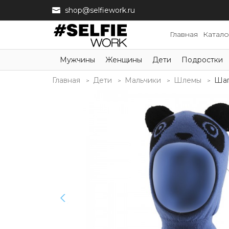
shop@selfiework.ru
Главная
Катало
Мужчины
Женщины
Дети
Подростки
Главная
Дети
Мальчики
Шлемы
Шап