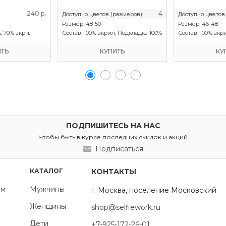
240 р.
4
Доступно цветов (размеров):
Доступно цветов
Размер:
48-50
Размер:
46-48
, 70% акрил
Состав:
100% акрил, Подкладка 100%
Состав:
100% акр
хлопок, утеплитель SHELTER
хлопок, утеплит
ИТЬ
КУПИТЬ
КУ
ПОДПИШИТЕСЬ НА НАС
Чтобы быть в курсе последних скидок и акций
Подписаться
КАТАЛОГ
КОНТАКТЫ
ям
Мужчины
г. Москва, поселение Московский
Женщины
shop@selfiework.ru
Дети
+7-925-172-26-01