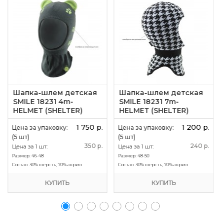
Шапка-шлем детская
Шапка-шлем детская
SMILE 18231 4m-
SMILE 18231 7m-
HELMET (SHELTER)
HELMET (SHELTER)
1 750 р.
1 200 р.
Цена за упаковку:
Цена за упаковку:
(5 шт)
(5 шт)
350 р.
240 р.
Цена за 1 шт:
Цена за 1 шт:
Размер:
46-48
Размер:
48-50
Состав:
30% шерсть, 70% акрил
Состав:
30% шерсть, 70% акрил
КУПИТЬ
КУПИТЬ