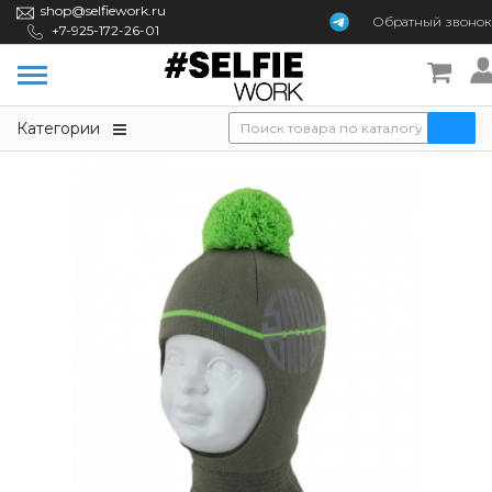
shop@selfiework.ru
Обратный
звонок
+7-925-172-26-01
Категории