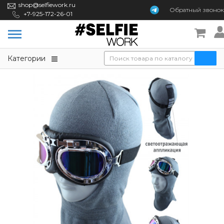
shop@selfiework.ru
Обратный
звонок
+7-925-172-26-01
Категории