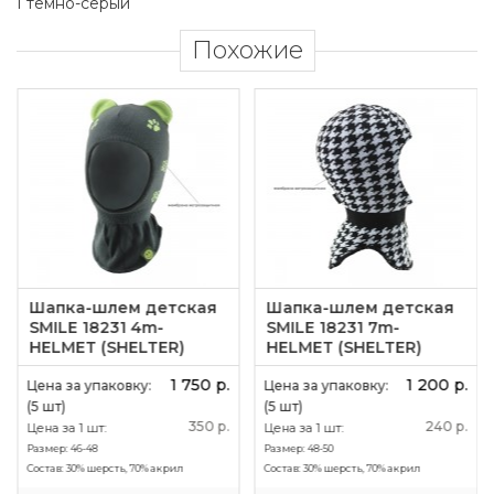
I темно-серый
Похожие
Шапка-шлем детская
Шапка-шлем детская
SMILE 18231 4m-
SMILE 18231 7m-
HELMET (SHELTER)
HELMET (SHELTER)
1 750 р.
1 200 р.
Цена за упаковку:
Цена за упаковку:
(5 шт)
(5 шт)
350 р.
240 р.
Цена за 1 шт:
Цена за 1 шт:
Размер:
46-48
Размер:
48-50
Состав:
30% шерсть, 70% акрил
Состав:
30% шерсть, 70% акрил