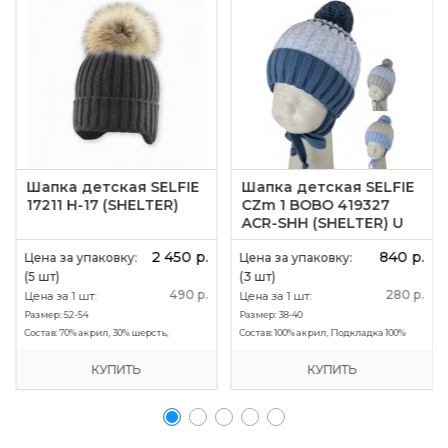
Шапка детская SELFIE
Шапка детская SELFIE
17211 H-17 (SHELTER)
CZm 1 BOBO 419327
ACR-SHH (SHELTER) U
2 450 р.
840 р.
Цена за упаковку:
Цена за упаковку:
(5 шт)
(3 шт)
490 р.
280 р.
Цена за 1 шт:
Цена за 1 шт:
Размер:
52-54
Размер:
38-40
Состав:
70% акрил, 30% шерсть,
Состав:
100% акрил, Подкладка 100%
подкладка 100% хлопок, утеплитель
хлопок, утеплитель SHELTER
КУПИТЬ
КУПИТЬ
SHELTER, помпон - Енот