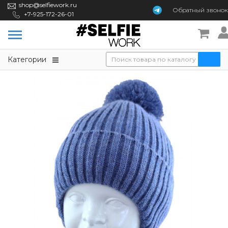
shop@selfiework.ru
Обратный
звонок
+7-925-172-26-01
Категории