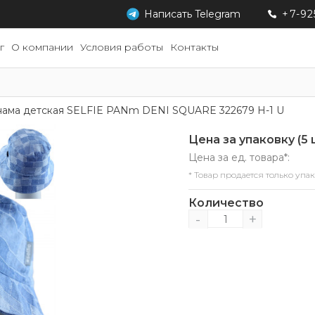
Написать
Telegram
+7-92
г
О компании
Условия работы
Контакты
ама детская SELFIE PANm DENI SQUARE 322679 H-1 U
Цена за упаковку (5 
Цена за ед. товара*:
* Товар продается только упа
Количество
-
+