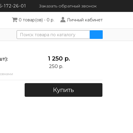
5-172-26-01
Заказать обратный
звонок
0 товар(ов) - 0 р.
Личный кабинет
1 250 р.
шт):
250 р.
ковками
Купить