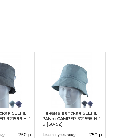
ская SELFIE
Панама детская SELFIE
Панама де
R 321589 H-1
PANm CAMPER 321595 H-1
PANm CAMP
U [50-52]
[46-48] U
750 р.
750 р.
ку:
Цена за упаковку:
Цена за упак