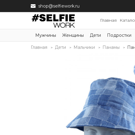
shop@selfiework.ru
Главная
Катало
Мужчины
Женщины
Дети
Подростки
Главная
Дети
Мальчики
Панамы
Пан