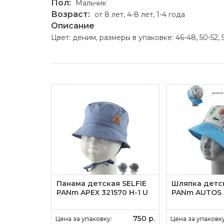
Пол:
Мальчик
Возраст:
от 8 лет, 4-8 лет, 1-4 года
Описание
Цвет: деним, размеры в упаковке: 46-48, 50-52, 
я SELFIE
Панама детская SELFIE
Шляпка детск
LIGHT CLR
PANm APEX 321570 H-1 U
PANm AUTOS 3
1 250 р.
750 р.
Цена за упаковку:
Цена за упаковку