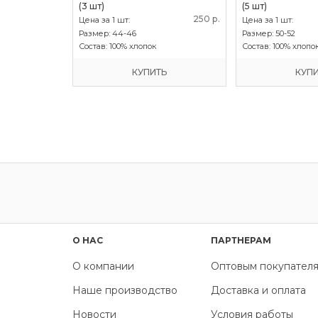
(3 шт)
(5 шт)
250 р.
250 р.
Цена за 1 шт:
Цена за 1 шт:
 54-56
Размер:
44-46
Размер:
50-52
35% полиэстер
Состав:
100% хлопок
Состав:
100% хлопо
Ь
КУПИТЬ
КУП
О НАС
ПАРТНЕРАМ
О компании
Оптовым покупател
Наше производство
Доставка и оплата
Новости
Условия работы