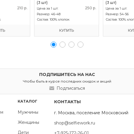
(3 шт)
(3 шт)
210 р.
250 р.
Цена за 1 шт:
Цена за 1 шт:
Размер:
46-48
Размер:
54-56
к
Состав:
100% хлопок
Состав:
100% хло
ИТЬ
КУПИТЬ
КУ
ПОДПИШИТЕСЬ НА НАС
Чтобы быть в курсе последних скидок и акций
Подписаться
КАТАЛОГ
КОНТАКТЫ
ям
Мужчины
г. Москва, поселение Московский
Женщины
shop@selfiework.ru
Дети
+7-925-172-26-01