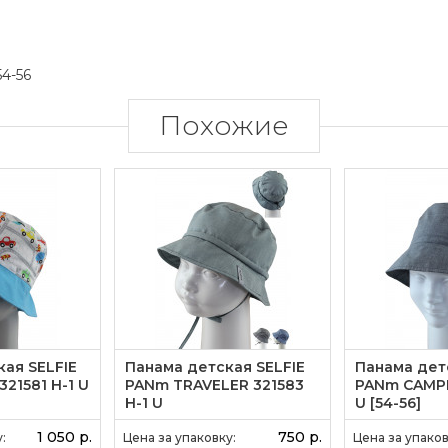
54-56
Похожие
ая SELFIE
Панама детская SELFIE
Панама дет
21581 H-1 U
PANm TRAVELER 321583
PANm CAMPE
H-1 U
U [54-56]
1 050 р.
750 р.
:
Цена за упаковку:
Цена за упаков